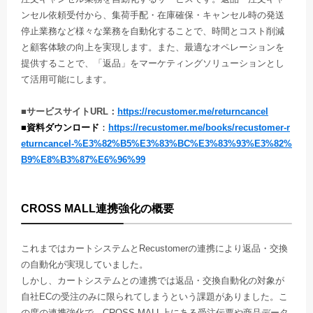
ンセル依頼受付から、集荷手配・在庫確保・キャンセル時の発送
停止業務など様々な業務を自動化することで、時間とコスト削減
と顧客体験の向上を実現します。また、最適なオペレーションを
提供することで、「返品」をマーケティングソリューションとし
て活用可能にします。
■
サービスサイトURL：
https://recustomer.me/returncancel
■
資料ダウンロード
：
https://recustomer.me/books/recustomer-r
eturncancel-%E3%82%B5%E3%83%BC%E3%83%93%E3%82%
B9%E8%B3%87%E6%96%99
CROSS MALL連携強化の概要
これまではカートシステムとRecustomerの連携により返品・交換
の自動化が実現していました。
しかし、カートシステムとの連携では返品・交換自動化の対象が
自社ECの受注のみに限られてしまうという課題がありました。こ
の度の連携強化で、CROSS MALL上にある受注伝票や商品データ