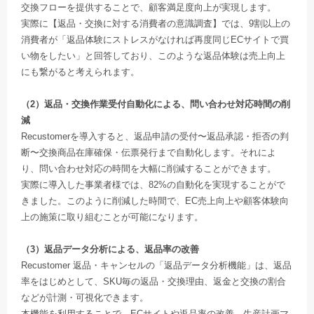
交換フローを提供することで、顧客満足度向上が実現します。
実際に【返品・交換に対する消費者の意識調査】では、9割以上の
消費者が「返品体験にストレスがなければ再度同じECサイトで買
い物をしたい」と回答しており、このような返品体験は売上向上
にも繋がると考えられます。
（2）返品・交換作業受付自動化による、問い合わせ対応時間の削
減
Recustomerを導入すると、返品申請の受付〜返品承認・拒否の判
断〜交換商品在庫確保・伝票発行まで自動化します。それによ
り、問い合わせ対応の時間を大幅に削減することができます。
実際に導入した事業者様では、82%の自動化を実現することがで
きました。このように削減した時間で、EC売上向上や顧客体験向
上の施策に取り組むことが可能になります。
（3）返品データ分析による、返品率の改善
Recustomer 返品・キャンセルの「返品データ分析機能」は、返品
率をはじめとして、SKU毎の返品・交換理由、返金と交換の割合
などが計測・可視化できます。
本機能を利用することで、ECサイトや返品率の改善、生産計画マ