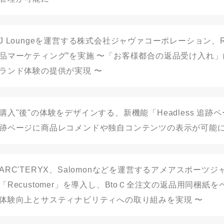
J Loungeを運営する株式会社ジャヴァコーポレーション、Rec
品マーケティング”を実施 〜「お客様都合の返品受け入れ
ランド体験の提供が実現 〜
購入"後"の体験をデザインする、新機能「Headless 追跡
跡ページに商品レコメンドや独自コンテンツの表示が可能に
ARC'TERYX、Salomonなどを運営するアメアスポーツジ
「Recustomer」を導入し、BtoＣ全注文の返品用同梱紙を
体験向上とサスティナビリティへの取り組みを実現 〜