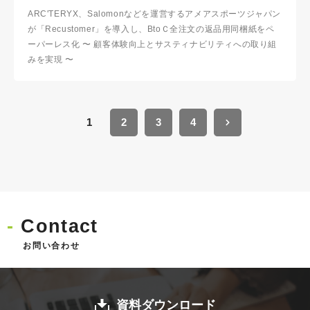
ARC'TERYX、Salomonなどを運営するアメアスポーツジャパン
が「Recustomer」を導入し、BtoＣ全注文の返品用同梱紙をペ
ーパーレス化 〜 顧客体験向上とサスティナビリティへの取り組
みを実現 〜
1
2
3
4
Contact
お問い合わせ
資料ダウンロード