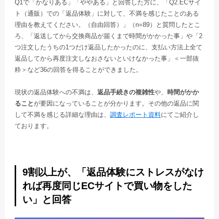
Q1で「かなりある」「ややある」と回答した方に、「Q2.ECサイ
ト（通販）での「返品体験」に対して、不満を感じたことのある
理由を教えてください。（自由回答）」（n=89）と質問したとこ
ろ、「返送してから交換商品が届くまで時間がかかった事」や「2
つ注文したうちの1つだけ返品したかったのに、支払い方法上全て
返品してから再度注文しなおさないといけなかった事」＜一部抜
粋＞など36の回答を得ることができました。
現状の返品体験への不満は、
返品手続きの複雑性
や、
時間がかか
ること
が要因になっていることが分かります。その他の返品に関
して不満を感じる詳細な理由は、
調査レポート資料
にてご紹介し
ております。
9割以上が、「返品体験にストレスがなけ
れば再度同じECサイトで買い物をした
い」と回答