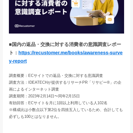
■国内の返品・交換に対する消費者の意識調査レポー
ト：
https://recustomer.me/books/awareness-surve
y-report
調査概要：ECサイトでの返品・交換に対する意識調査
調査方法：IDEATECHが提供するリサーチPR「リサピー®︎」の企
画によるインターネット調査
調査期間：2023年2月14日〜同年2月15日
有効回答：ECサイトを月に1回以上利用している人102名
※構成比は小数点以下第2位を四捨五入しているため、合計しても
必ずしも100とはなりません。